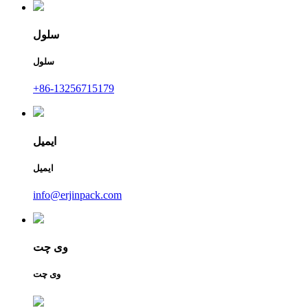
سلول
سلول
+86-13256715179
ایمیل
ایمیل
info@erjinpack.com
وی چت
وی چت