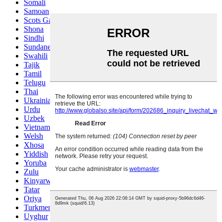
Somali
Samoan
Scots Gaelic
Shona
Sindhi
Sundanese
Swahili
Tajik
Tamil
Telugu
Thai
Ukrainian
Urdu
Uzbek
Vietnamese
Welsh
Xhosa
Yiddish
Yoruba
Zulu
Kinyarwanda
Tatar
Oriya
Turkmen
Uyghur