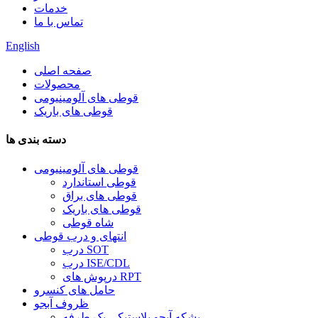
خدمات
تماس با ما
English
صفحه اصلی
محصولات
قوطی های آلومینیومی
قوطی های باریک
دسته بندی ها
قوطی های آلومینیومی
قوطی استاندارد
قوطی های براق
قوطی های باریک
شاه قوطی
انتهای و درب قوطی
درب SOT
درب ISE/CDL
درپوش های RPT
حامل های کنسرو
ظروف آبجو
بشکه آبجو پلاستیکی یک طرفه