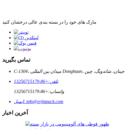
مارک های خود را در بسته بندی عالی درخشان کنید
تماس بگیرید
C-1304، میدان بین المللی Donghuan، جینان، شاندونگ، چین
تلفن:
+86-13256715179
واتساپ:
+86-13256715179
info@erjinpack.com
ایمیل:
آخرین اخبار