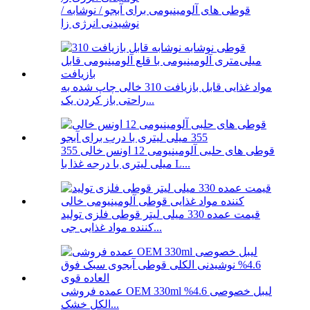
قوطی های آلومینیومی برای آبجو / نوشابه /
نوشیدنی انرژی زا
مواد غذایی قابل بازیافت 310 خالی چاپ شده به
راحتی باز کردن یک...
قوطی های حلبی آلومینیومی 12 اونس خالی 355
میلی لیتری با درجه غذا با L...
قیمت عمده 330 میلی لیتر قوطی فلزی تولید
کننده مواد غذایی جی...
عمده فروشی OEM 330ml لیبل خصوصی 4.6%
الکل خشک...