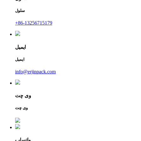
سلول
+86-13256715179
ایمیل
ایمیل
info@erjinpack.com
وی چت
وی چت
واتساپ