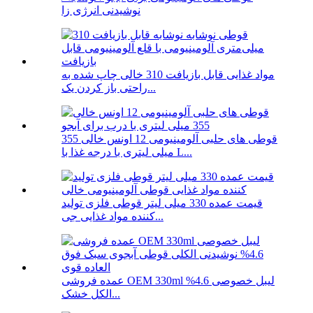
نوشیدنی انرژی زا
مواد غذایی قابل بازیافت 310 خالی چاپ شده به
راحتی باز کردن یک...
قوطی های حلبی آلومینیومی 12 اونس خالی 355
میلی لیتری با درجه غذا با L...
قیمت عمده 330 میلی لیتر قوطی فلزی تولید
کننده مواد غذایی جی...
عمده فروشی OEM 330ml لیبل خصوصی 4.6%
الکل خشک...