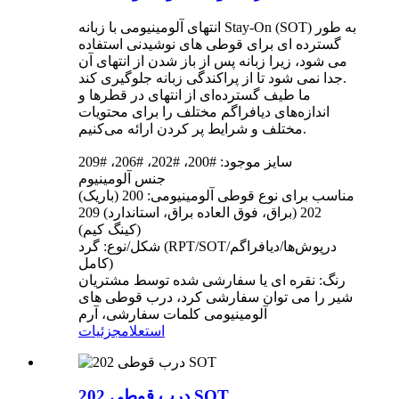
انتهای آلومینیومی با زبانه Stay-On (SOT) به طور
گسترده ای برای قوطی های نوشیدنی استفاده
می شود، زیرا زبانه پس از باز شدن از انتهای آن
جدا نمی شود تا از پراکندگی زبانه جلوگیری کند.
ما طیف گسترده‌ای از انتهای در قطرها و
اندازه‌های دیافراگم مختلف را برای محتویات
مختلف و شرایط پر کردن ارائه می‌کنیم.
سایز موجود: #200، #202، #206، #209
جنس آلومینیوم
مناسب برای نوع قوطی آلومینیومی: 200 (باریک)
202 (براق، فوق العاده براق، استاندارد) 209
(کینگ کیم)
شکل/نوع: گرد (RPT/SOT/درپوش‌ها/دیافراگم
کامل)
رنگ: نقره ای یا سفارشی شده توسط مشتریان
شیر را می توان سفارشی کرد، درب قوطی های
آلومینیومی کلمات سفارشی، آرم
استعلام
جزئیات
درب قوطی 202 SOT