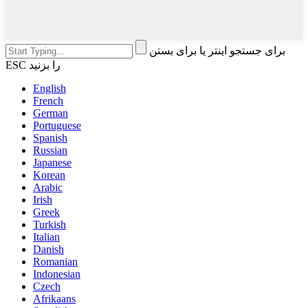
برای جستجو اینتر یا برای بستن
ESC را بزنید
English
French
German
Portuguese
Spanish
Russian
Japanese
Korean
Arabic
Irish
Greek
Turkish
Italian
Danish
Romanian
Indonesian
Czech
Afrikaans