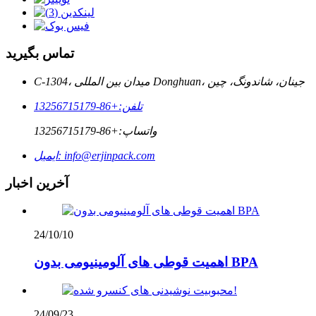
تماس بگیرید
C-1304، میدان بین المللی Donghuan، جینان، شاندونگ، چین
تلفن:
+86-13256715179
واتساپ:
+86-13256715179
info@erjinpack.com
ایمیل:
آخرین اخبار
24/10/10
اهمیت قوطی های آلومینیومی بدون BPA
24/09/23