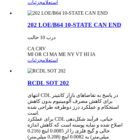
استعلام
جزئیات
202 LOE/B64 10-STATE CAN END
درب 10 حالت
CA CRV
MI OR CI MA ME NY VT HI IA
استعلام
جزئیات
RCDL SOT 202
انتهای CDL در پاسخ به تقاضاهای بازار کانتینر
برای کاهش مصرف آلومینیوم بدون کاهش
استحکام و عملکرد درز دوطرفه طراحی شده
است.
برای عملکرد CDL حیاتی، فرآیند شکل‌دهی
اصلاح شده و نمایه پوسته است که کاهش اندازه
خالی و گیج فلزی را از 0.0085 اینچ (0.216
میلی‌متر) به 0.0082 اینچ (0.208 میلی‌متر)