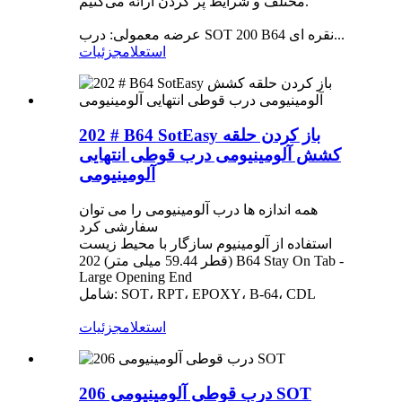
مختلف و شرایط پر کردن ارائه می‌کنیم.
عرضه معمولی: درب SOT 200 B64 نقره ای...
استعلام
جزئیات
202 # B64 SotEasy باز کردن حلقه
کشش آلومینیومی درب قوطی انتهایی
آلومینیومی
همه اندازه ها درب آلومینیومی را می توان
سفارشی کرد
استفاده از آلومینیوم سازگار با محیط زیست
202 (قطر 59.44 میلی متر) B64 Stay On Tab -
Large Opening End
شامل: SOT، RPT، EPOXY، B-64، CDL
استعلام
جزئیات
درب قوطی آلومینیومی 206 SOT