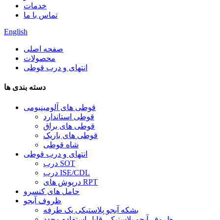
خدمات
تماس با ما
English
صفحه اصلی
محصولات
انتهای و درب قوطی
دسته بندی ها
قوطی های آلومینیومی
قوطی استاندارد
قوطی های براق
قوطی های باریک
شاه قوطی
انتهای و درب قوطی
درب SOT
درب ISE/CDL
درپوش های RPT
حامل های کنسرو
ظروف آبجو
بشکه آبجو پلاستیکی یک طرفه
ظروف آبجو پلاستیکی قابل استفاده مجدد