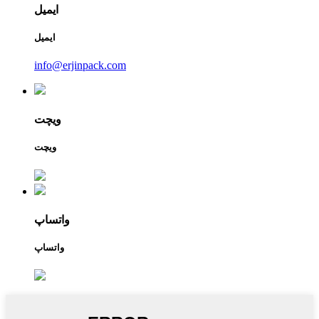
ایمیل
ایمیل
info@erjinpack.com
ویچت
ویچت
واتساپ
واتساپ