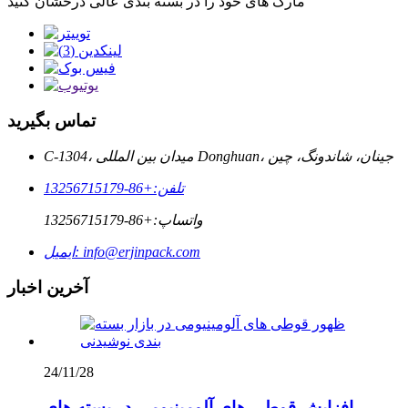
مارک های خود را در بسته بندی عالی درخشان کنید
تماس بگیرید
C-1304، میدان بین المللی Donghuan، جینان، شاندونگ، چین
تلفن:
+86-13256715179
واتساپ:
+86-13256715179
info@erjinpack.com
ایمیل:
آخرین اخبار
24/11/28
افزایش قوطی های آلومینیومی در بسته های