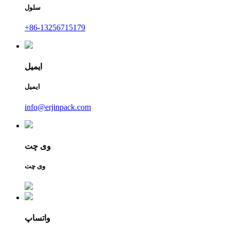
سلول
+86-13256715179
ایمیل
ایمیل
info@erjinpack.com
وی چت
وی چت
واتساپ