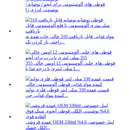
قوطی های آلومینیومی برای آبجو / نوشابه /
نوشیدنی انرژی زا
مواد غذایی قابل بازیافت 310 خالی چاپ شده به
راحتی باز کردن یک...
قوطی های حلبی آلومینیومی 12 اونس خالی 355
میلی لیتری با درجه غذا با L...
قیمت عمده 330 میلی لیتر قوطی فلزی تولید
کننده مواد غذایی جی...
عمده فروشی OEM 330ml لیبل خصوصی 4.6%
الکل خشک...