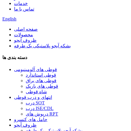
خدمات
تماس با ما
English
صفحه اصلی
محصولات
ظروف آبجو
بشکه آبجو پلاستیکی یک طرفه
دسته بندی ها
قوطی های آلومینیومی
قوطی استاندارد
قوطی های براق
قوطی های باریک
شاه قوطی
انتهای و درب قوطی
درب SOT
درب ISE/CDL
درپوش های RPT
حامل های کنسرو
ظروف آبجو
بشکه آبجو پلاستیکی یک طرفه