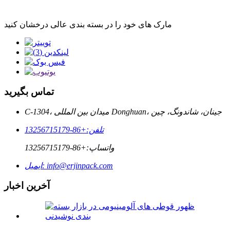
مارک های خود را در بسته بندی عالی درخشان کنید
تماس بگیرید
C-1304، میدان بین المللی Donghuan، جینان، شاندونگ، چین
تلفن:
+86-13256715179
واتساپ:
+86-13256715179
info@erjinpack.com
ایمیل:
آخرین اخبار