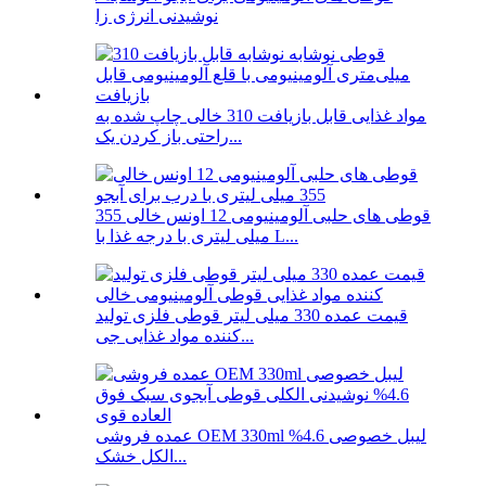
نوشیدنی انرژی زا
مواد غذایی قابل بازیافت 310 خالی چاپ شده به
راحتی باز کردن یک...
قوطی های حلبی آلومینیومی 12 اونس خالی 355
میلی لیتری با درجه غذا با L...
قیمت عمده 330 میلی لیتر قوطی فلزی تولید
کننده مواد غذایی جی...
عمده فروشی OEM 330ml لیبل خصوصی 4.6%
الکل خشک...