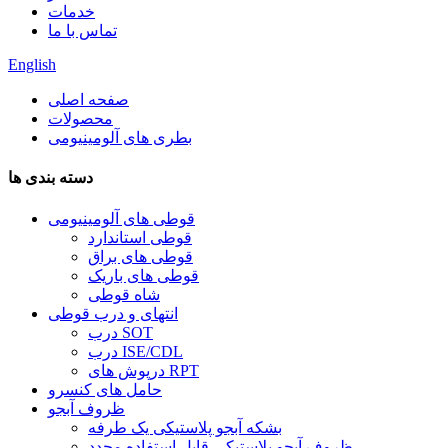
خدمات
تماس با ما
English
صفحه اصلی
محصولات
بطری های آلومینیومی
دسته بندی ها
قوطی های آلومینیومی
قوطی استاندارد
قوطی های براق
قوطی های باریک
شاه قوطی
انتهای و درب قوطی
درب SOT
درب ISE/CDL
درپوش های RPT
حامل های کنسرو
ظروف آبجو
بشکه آبجو پلاستیکی یک طرفه
ظروف آبجو پلاستیکی قابل استفاده مجدد