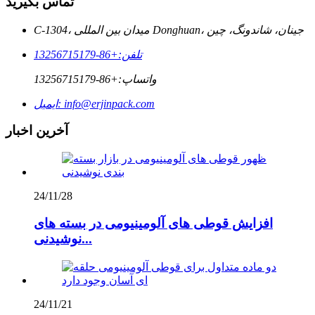
تماس بگیرید
C-1304، میدان بین المللی Donghuan، جینان، شاندونگ، چین
تلفن:
+86-13256715179
واتساپ:
+86-13256715179
info@erjinpack.com
ایمیل:
آخرین اخبار
24/11/28
افزایش قوطی های آلومینیومی در بسته های
نوشیدنی...
24/11/21