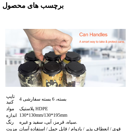
برچسب های محصول
تایپ
4 بسته، 6 بسته سفارشی
کنید
پلاستیک HDPE
مواد
130*130mm/130*195mm
اندازه
سیاه، قرمز، آبی، سفید و غیره.
رنگ
قوی / انعطاف پذیر / بادوام / قابل حمل / استفاده آسان
مزیت