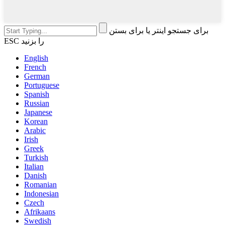
برای جستجو اینتر یا برای بستن
ESC را بزنید
English
French
German
Portuguese
Spanish
Russian
Japanese
Korean
Arabic
Irish
Greek
Turkish
Italian
Danish
Romanian
Indonesian
Czech
Afrikaans
Swedish