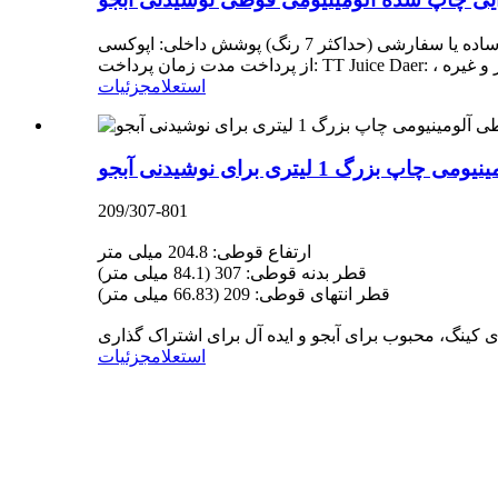
توضیحات محصول رنگ ها: چاپ ساده یا سفارشی (حداکثر 7 رنگ) پوشش داخلی: اپوکسی MOQ lain 120000 چاپ شده / 250000 (هر SKU) / پاسخگویی 300000 زمان تحویل: 20-25 روز پس
به های گازدار و غیره
استعلام
جزئیات
پ بزرگ 1 لیتری برای نوشیدنی آبجو
209/307-801
ارتفاع قوطی: 204.8 میلی متر
قطر بدنه قوطی: 307 (84.1 میلی متر)
قطر انتهای قوطی: 209 (66.83 میلی متر)
استعلام
جزئیات