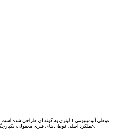
قوطی آلومینیومی 1 لیتری به گونه ای طر
عملکرد اصلی قوطی های فلزی معمولی، یکپارچگی فیلم پوشش داخلی الزامات بالایی را ارائه می دهد تا نیازهای فرآیند استریلیزاسیون اسپری آب پس از آب بندی را برآورده کند.