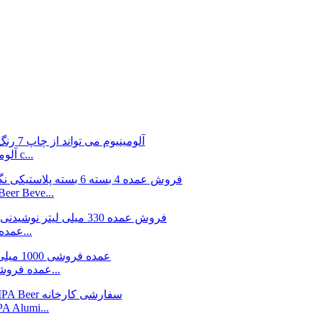
عمده فروشی سفارشی 185ml-1000ml آلومینیوم می تواند 7 c...
فروش عمده 4 بسته 6 بسته نگهدارنده قوطی پلاستیکی er Beve
عمده فروشی 330 میلی لیتر نوشیدنی قابل بازیافت چاپ آلوم...
عمده فروشی 1000 میلی لیتری 1 لیتری آلومینیوم پرینت شده بزرگ...
بسته بندی آبجوی سفارشی کارخان