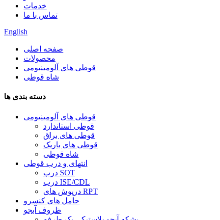
خدمات
تماس با ما
English
صفحه اصلی
محصولات
قوطی های آلومینیومی
شاه قوطی
دسته بندی ها
قوطی های آلومینیومی
قوطی استاندارد
قوطی های براق
قوطی های باریک
شاه قوطی
انتهای و درب قوطی
درب SOT
درب ISE/CDL
درپوش های RPT
حامل های کنسرو
ظروف آبجو
بشکه آبجو پلاستیکی یک طرفه