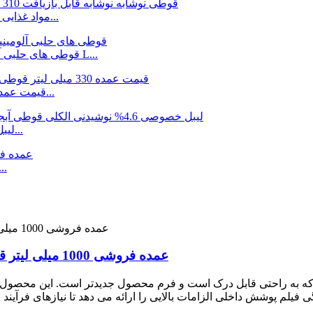
مواد غذایی قابل بازیافت 310 خالی چاپ شده به راحتی باز کردن یک...
قوطی های حلبی آلومینیومی 12 اونس خالی 355 میلی لیتری با درجه غذا با L...
قیمت عمده 330 میلی لیتر قوطی فلزی تولید کننده مواد غذایی جی...
عمده فروشی OEM 330ml لیبل خصوصی 4.6% الکل خشک...
عمده فروشی 4.6% مشروبات الکلی اضافی کراف
عمده فروشی 1000 میلی لیتر قوطی آبجو آلومینیومی چاپ شده 1 لیتری بزرگ
احی شده است که به راحتی قابل درک است و فرم محصول جدیدتر است. این محص