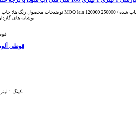
از پرداخت مدت زمان پرداخت: TT Juice Daer: ، نوشا
قوطی آلومینیومی چا
کینگ 1 لیتری کینگ، محبوب برای آبجو و ایده آل برای اشتراک گذاری.