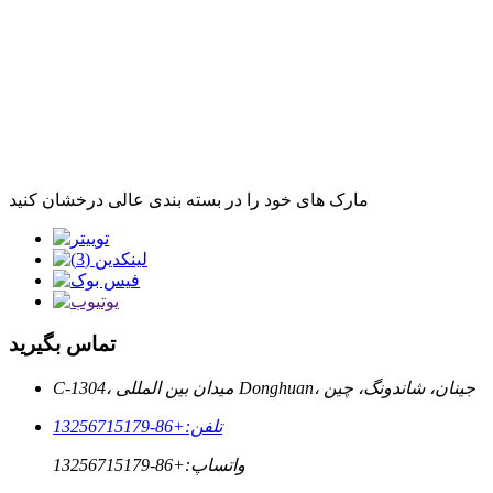
مارک های خود را در بسته بندی عالی درخشان کنید
تماس بگیرید
C-1304، میدان بین المللی Donghuan، جینان، شاندونگ، چین
تلفن:
+86-13256715179
واتساپ:
+86-13256715179