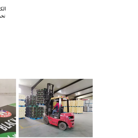
0% ol
تخم