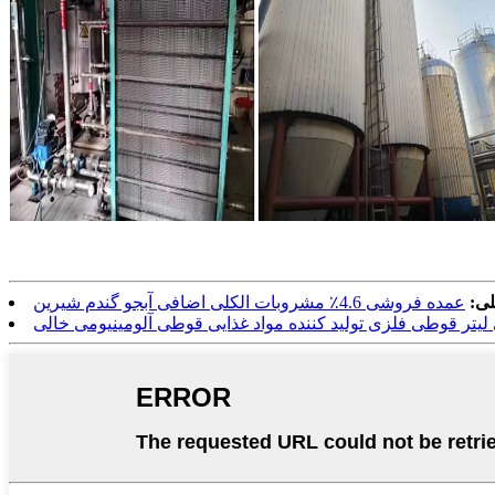
لی:
عمده فروشی 4.6٪ مشروبات الکلی اضافی آبجو گندم شیرین