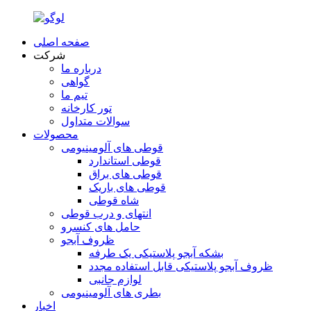
صفحه اصلی
شرکت
درباره ما
گواهی
تیم ما
تور کارخانه
سوالات متداول
محصولات
قوطی های آلومینیومی
قوطی استاندارد
قوطی های براق
قوطی های باریک
شاه قوطی
انتهای و درب قوطی
حامل های کنسرو
ظروف آبجو
بشکه آبجو پلاستیکی یک طرفه
ظروف آبجو پلاستیکی قابل استفاده مجدد
لوازم جانبی
بطری های آلومینیومی
اخبار