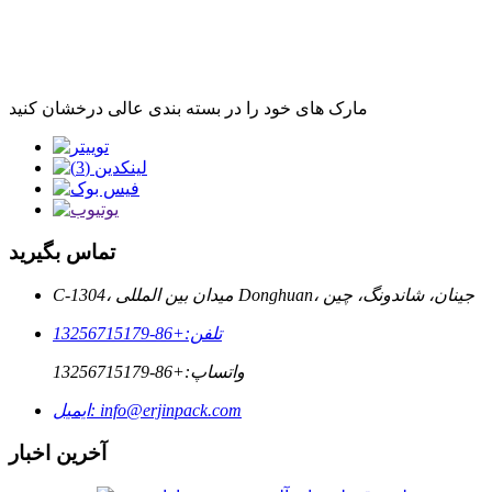
مارک های خود را در بسته بندی عالی درخشان کنید
تماس بگیرید
C-1304، میدان بین المللی Donghuan، جینان، شاندونگ، چین
تلفن:
+86-13256715179
واتساپ:
+86-13256715179
info@erjinpack.com
ایمیل:
آخرین اخبار