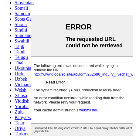
Slovenian
Somali
Samoan
Scots Gaelic
Shona
Sindhi
Sundanese
Swahili
Tajik
Tamil
Telugu
Thai
Ukrainian
Urdu
Uzbek
Vietnamese
Welsh
Xhosa
Yiddish
Yoruba
Zulu
Kinyarwanda
Tatar
Oriya
Turkmen