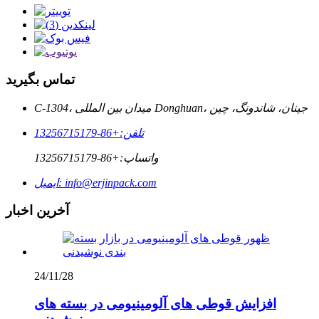
تماس بگیرید
C-1304، میدان بین المللی Donghuan، جینان، شاندونگ، چین
تلفن:
+86-13256715179
واتساپ:
+86-13256715179
info@erjinpack.com
ایمیل:
آخرین اخبار
24/11/28
افزایش قوطی های آلومینیومی در بسته های