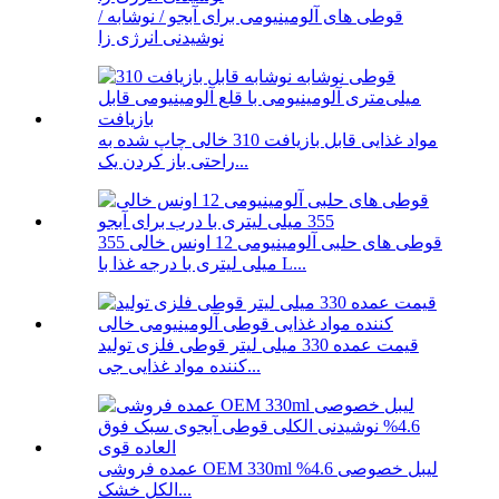
قوطی های آلومینیومی برای آبجو / نوشابه /
نوشیدنی انرژی زا
مواد غذایی قابل بازیافت 310 خالی چاپ شده به
راحتی باز کردن یک...
قوطی های حلبی آلومینیومی 12 اونس خالی 355
میلی لیتری با درجه غذا با L...
قیمت عمده 330 میلی لیتر قوطی فلزی تولید
کننده مواد غذایی جی...
عمده فروشی OEM 330ml لیبل خصوصی 4.6%
الکل خشک...