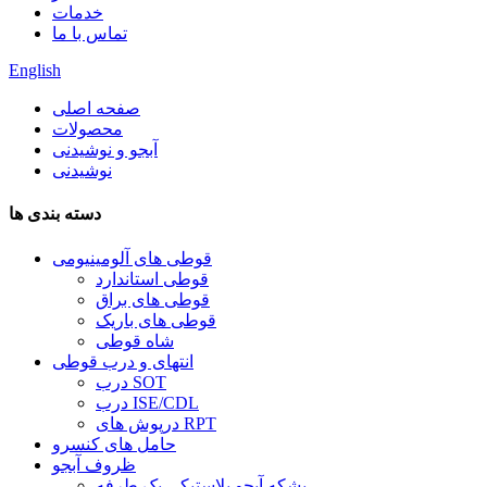
خدمات
تماس با ما
English
صفحه اصلی
محصولات
آبجو و نوشیدنی
نوشیدنی
دسته بندی ها
قوطی های آلومینیومی
قوطی استاندارد
قوطی های براق
قوطی های باریک
شاه قوطی
انتهای و درب قوطی
درب SOT
درب ISE/CDL
درپوش های RPT
حامل های کنسرو
ظروف آبجو
بشکه آبجو پلاستیکی یک طرفه