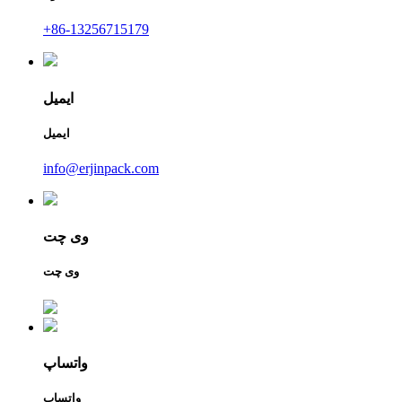
+86-13256715179
ایمیل
ایمیل
info@erjinpack.com
وی چت
وی چت
واتساپ
واتساپ