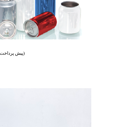
پرداخت: T/T (30٪ پیش پرداخت به عنوان سپرده، موجودی 70٪ قبل از حمل و نقل)