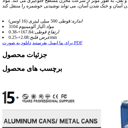
حمل و نقل، به طور موثر از سرعت مخزن مسطح جلوگیری می کند. مواد
اندازه:
قوطی 500 میلی لیتری (16 اونس)
مواد:
آلیاژ آلومینیوم 3104
ارتفاع قوطی:
167.84+-0.38
2.08+-0.25mm
عرض فلنج:
دانلود به صورت PDF
برای ما ایمیل بفرستید
جزئیات محصول
برچسب های محصول