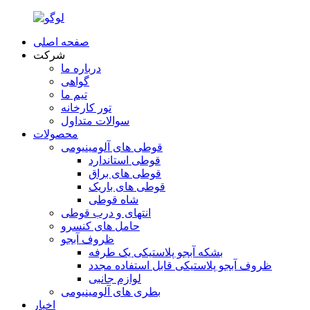
صفحه اصلی
شرکت
درباره ما
گواهی
تیم ما
تور کارخانه
سوالات متداول
محصولات
قوطی های آلومینیومی
قوطی استاندارد
قوطی های براق
قوطی های باریک
شاه قوطی
انتهای و درب قوطی
حامل های کنسرو
ظروف آبجو
بشکه آبجو پلاستیکی یک طرفه
ظروف آبجو پلاستیکی قابل استفاده مجدد
لوازم جانبی
بطری های آلومینیومی
اخبار