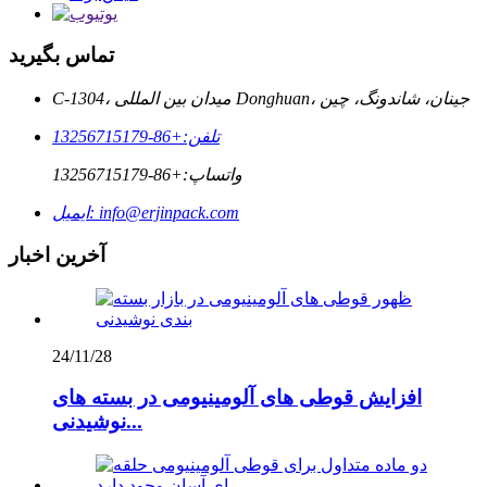
تماس بگیرید
C-1304، میدان بین المللی Donghuan، جینان، شاندونگ، چین
تلفن:
+86-13256715179
واتساپ:
+86-13256715179
info@erjinpack.com
ایمیل:
آخرین اخبار
24/11/28
افزایش قوطی های آلومینیومی در بسته های
نوشیدنی...