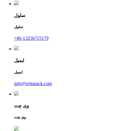
سلول
سلول
+86-13256715179
ایمیل
ایمیل
info@erjinpack.com
وی چت
وی چت