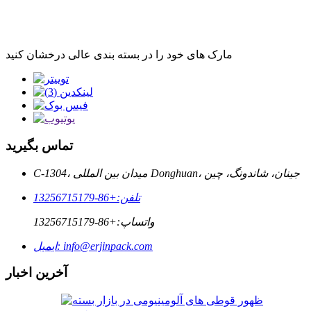
مارک های خود را در بسته بندی عالی درخشان کنید
تماس بگیرید
C-1304، میدان بین المللی Donghuan، جینان، شاندونگ، چین
تلفن:
+86-13256715179
واتساپ:
+86-13256715179
info@erjinpack.com
ایمیل:
آخرین اخبار