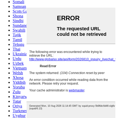
Somali
Samoan
Scots Gaelic
Shona
Sindhi
Sundanese
Swahili
Tajik
Tamil
Telugu
Thai
Ukrainian
Urdu
Uzbek
Vietnamese
Welsh
Xhosa
Yiddish
Yoruba
Zulu
Kinyarwanda
Tatar
Oriya
Turkmen
Uyghur