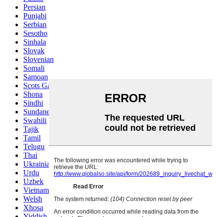
Persian
Punjabi
Serbian
Sesotho
Sinhala
Slovak
Slovenian
Somali
Samoan
Scots Gaelic
Shona
Sindhi
Sundanese
Swahili
Tajik
Tamil
Telugu
Thai
Ukrainian
Urdu
Uzbek
Vietnamese
Welsh
Xhosa
Yiddish