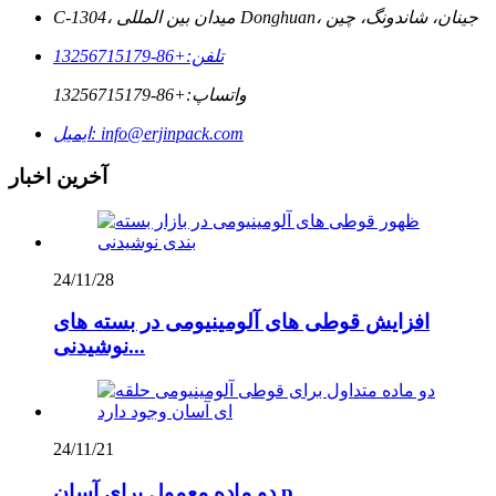
C-1304، میدان بین المللی Donghuan، جینان، شاندونگ، چین
تلفن:
+86-13256715179
واتساپ:
+86-13256715179
info@erjinpack.com
ایمیل:
آخرین اخبار
24/11/28
افزایش قوطی های آلومینیومی در بسته های
نوشیدنی...
24/11/21
دو ماده معمول برای آسان p...