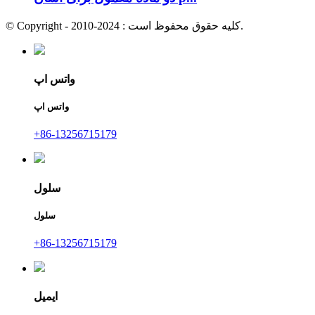
© Copyright - 2010-2024 : کلیه حقوق محفوظ است.
واتس اپ
واتس اپ
+86-13256715179
سلول
سلول
+86-13256715179
ایمیل