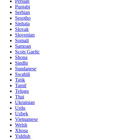
Persian
Punjabi
Serbian
Sesotho
Sinhala
Slovak
Slovenian
Somali
Samoan
Scots Gaelic
Shona
Sindhi
Sundanese
Swahili
Tajik
Tamil
Telugu
Thai
Ukrainian
Urdu
Uzbek
Vietnamese
Welsh
Xhosa
Yiddish