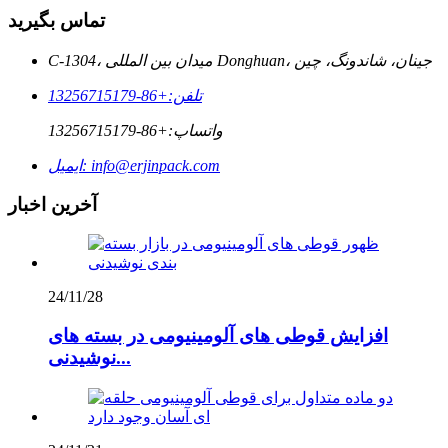
تماس بگیرید
C-1304، میدان بین المللی Donghuan، جینان، شاندونگ، چین
تلفن:
+86-13256715179
واتساپ:
+86-13256715179
info@erjinpack.com
ایمیل:
آخرین اخبار
24/11/28
افزایش قوطی های آلومینیومی در بسته های
نوشیدنی...