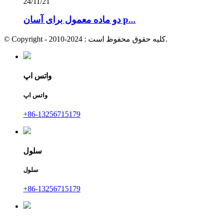
24/11/21
دو ماده معمول برای آسان p...
© Copyright - 2010-2024 : کلیه حقوق محفوظ است.
واتس اپ
واتس اپ
+86-13256715179
سلول
سلول
+86-13256715179