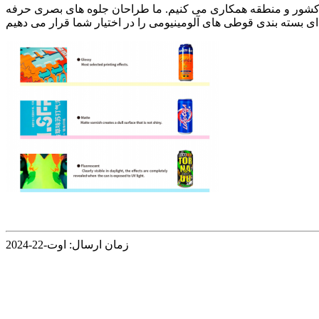
ت جینان ارجین به مدت 15 سال در تولید و صادرات قوطی آلومینیومی با ظرفیت تولید سالانه 1 میلیارد قوطی تخصص دارد. ما با 75 کشور و منطقه همکاری می کنیم. ما طراحان جلوه های بصری حرفه
ای بسته بندی قوطی های آلومینیومی را در اختیار شما قرار می دهیم
زمان ارسال: اوت-22-2024