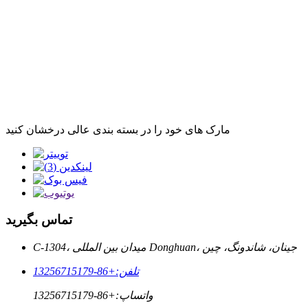
مارک های خود را در بسته بندی عالی درخشان کنید
تماس بگیرید
C-1304، میدان بین المللی Donghuan، جینان، شاندونگ، چین
تلفن:
+86-13256715179
واتساپ:
+86-13256715179