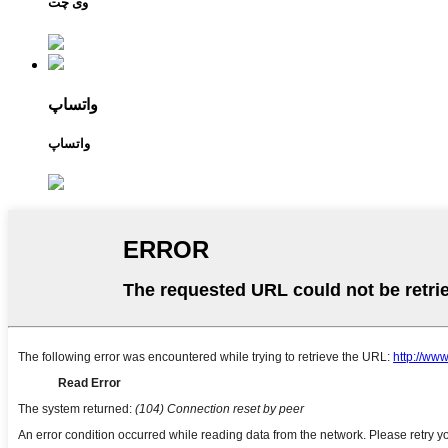
وی چت
واتساپ
واتساپ