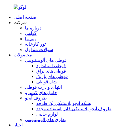
صفحه اصلی
شرکت
درباره ما
گواهی
تیم ما
تور کارخانه
سوالات متداول
محصولات
قوطی های آلومینیومی
قوطی استاندارد
قوطی های براق
قوطی های باریک
شاه قوطی
انتهای و درب قوطی
حامل های کنسرو
ظروف آبجو
بشکه آبجو پلاستیکی یک طرفه
ظروف آبجو پلاستیکی قابل استفاده مجدد
لوازم جانبی
بطری های آلومینیومی
اخبار